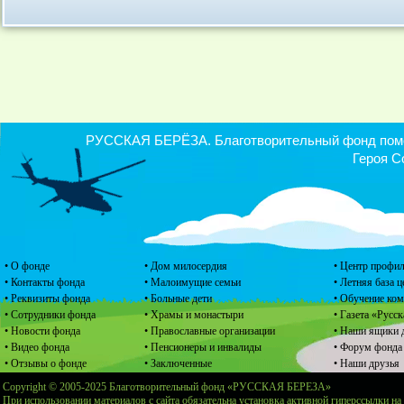
РУССКАЯ БЕРЁЗА. Благотворительный фонд помощ
Героя С
• О фонде
• Дом милосердия
• Центр профил
• Контакты фонда
• Малоимущие семьи
• Летняя база 
• Реквизиты фонда
• Больные дети
• Обучение ко
• Сотрудники фонда
• Храмы и монастыри
• Газета «Русск
• Новости фонда
• Православные организации
• Наши ящики 
• Видео фонда
• Пенсионеры и инвалиды
• Форум фонда
• Отзывы о фонде
• Заключенные
• Наши друзья
Copyright © 2005-2025 Благотворительный фонд «РУССКАЯ БЕРЕЗА»
При использовании материалов с сайта обязательна установка активной гиперссылки на