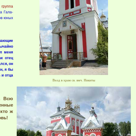
 группа
а Гала-
ов юных
знающие
бычайно
ил меня
ак отец
лся, он
н, я бы
 и отца
Вход в храм св. вмч. Никиты
… Всю
енные
 кто ж
овь!