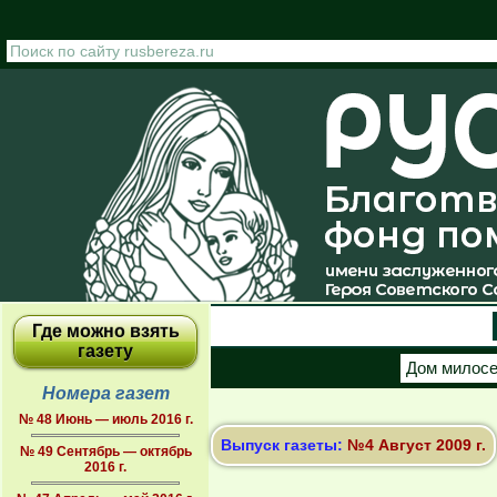
Перейти к основному содержанию
Где можно взять
газету
Дом милос
Номера газет
№ 48 Июнь — июль 2016 г.
Выпуск газеты:
№4 Август 2009 г.
№ 49 Сентябрь — октябрь
2016 г.