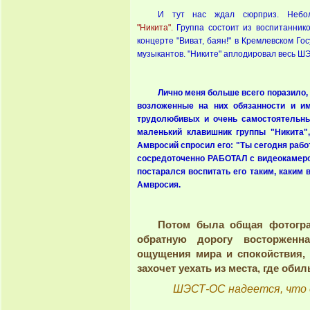
И тут нас ждал сюрприз. Неб
"Никита".
Группа состоит из воспитаннико
концерте "Виват, баян!" в Кремлевском Г
музыкантов. "Никите" аплодировал весь Ш
Лично меня больше всего поразило,
возложенные на них обязанности и им
трудолюбивых и очень самостоятельны
маленький клавишник группы "Никита",
Амвросий спросил его: "Ты сегодня рабо
сосредоточенно РАБОТАЛ с видеокамерой
постарался воспитать его таким, каким
Амвросия.
Потом была общая фотогра
обратную дорогу восторжен
ощущения мира и спокойствия, 
захочет уехать из места, где оби
ШЭСТ-ОС надеется, что е