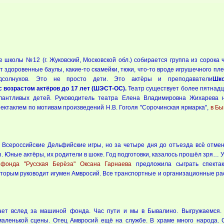
ле школы №12 (г. Жуковский, Московской обл.) собирается группа из сорока 
 здоровенные баулы, какие-то скамейки, тюки, что-то вроде игрушечного пле
одсолнухов. Это не просто дети. Это актёры и преподаватели
Шко
 возрастом актёров до 17 лет (ШЭСТ-ОС).
Театр существует более пятнадц
лантливых детей. Руководитель театра Елена Владимировна Жихарева 
пектаклем по мотивам произведений Н.В. Гоголя "Сорочинская ярмарка",
в Бы
 Всероссийские Дельфийские игры, но за четыре дня до отъезда всё отмен
 Юные актёры, их родители в шоке. Год подготовки, казалось прошёл зря… У
 фонда "Русская Берёза" Оксана Гарнаева
предложила сыграть спекта
которым руководит игумен Амвросий. Все транспортные и организационные ра
жает вслед за машиной фонда. Час пути и мы в Бывалино. Выгружаемся.
маленькой сцены. Отец Амвросий ещё на службе. В храме много народа. 