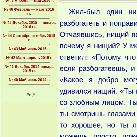
№ 47 Апрель — май 2016 г.
№ 46 Февраль — март 2016
Жил-был один ни
гг.
разбогатеть и поправи
№ 45 Декабрь 2015 — январь
2016 гг.
Отчаявшись, нищий по
№ 44 Сентябрь-октябрь 2015
г.
почему я нищий? У ме
№ 43 Май-июнь 2015 г.
ответил: «Потому чт
№ 42 Март-апрель 2015 г.
№ 41 Декабрь 2014-январь
если разбогатеешь, 
2015 гг.
«Какое я добро мог
№ 40 Май-июнь 2014 г.
удивился нищий. «Ты 
Ещё
со злобным лицом. Ты
ты смотришь глазами 
то хорошее, но ты 
можешь просто поже