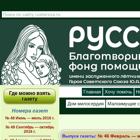
Перейти к основному содержанию
Главная
Хочу помочь
Н
Где можно взять
газету
Дом милосердия
Малоимущие с
Номера газет
№ 48 Июнь — июль 2016 г.
№ 49 Сентябрь — октябрь
2016 г.
Выпуск газеты:
№ 46 Февраль — ма