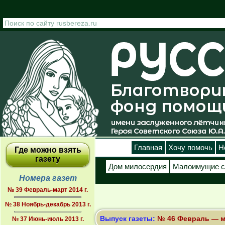
Перейти к основному содержанию
Главная
Хочу помочь
Н
Где можно взять
газету
Дом милосердия
Малоимущие с
Номера газет
№ 39 Февраль-март 2014 г.
№ 38 Ноябрь-декабрь 2013 г.
Выпуск газеты:
№ 46 Февраль — ма
№ 37 Июнь-июль 2013 г.