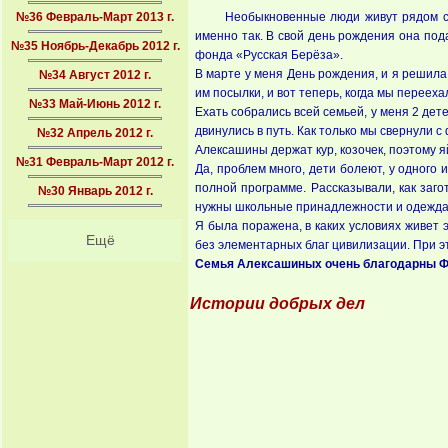
№36 Февраль-Март 2013 г.
Необыкновенные люди живут рядом с 
именно так. В свой день рождения она под
№35 Ноябрь-Декабрь 2012 г.
фонда «Русская Берёза».
В марте у меня День рождения, и я решила
№34 Август 2012 г.
им посылки, и вот теперь, когда мы перееха
№33 Май-Июнь 2012 г.
Ехать собрались всей семьей, у меня 2 дете
двинулись в путь. Как только мы свернули с
№32 Апрель 2012 г.
Алексашины держат кур, козочек, поэтому я
№31 Февраль-Март 2012 г.
Да, проблем много, дети болеют, у одного
полной программе. Рассказывали, как заго
№30 Январь 2012 г.
нужны школьные принадлежности и одежда 
Я была поражена, в каких условиях живет 
Ещё
без элементарных благ цивилизации. При эт
Семья Алексашиных очень благодарны Фон
Истории добрых дел