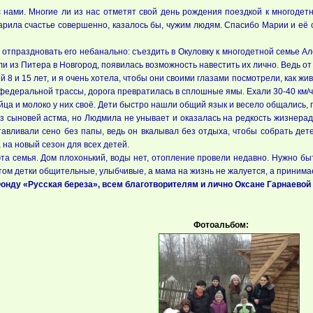
нами. Многие ли из нас отметят свой день рождения поездкой к многодет
арила счастье совершенно, казалось бы, чужим людям. Спасибо Марии и её 
 отпраздновать его небанально: съездить в Окуловку к многодетной семье А
ли из Питера в Новгород, появилась возможность навестить их лично. Ведь от 
й 8 и 15 лет, и я очень хотела, чтобы они своими глазами посмотрели, как ж
 федеральной трассы, дорога превратилась в сплошные ямы. Ехали 30-40 км/ч,
йца и молоко у них своё. Дети быстро нашли общий язык и весело общались, 
 из сыновей астма, но Людмила не унывает и оказалась на редкость жизнера
тавливали сено без папы, ведь он вкалывал без отдыха, чтобы собрать дет
на новый сезон для всех детей.
эта семья. Дом плохонький, воды нет, отопление провели недавно. Нужно бы
ом детки общительные, улыбчивые, а мама на жизнь не жалуется, а принимае
ду «Русская береза», всем благотворителям и лично Оксане Гарнаевой 
Фотоальбом: