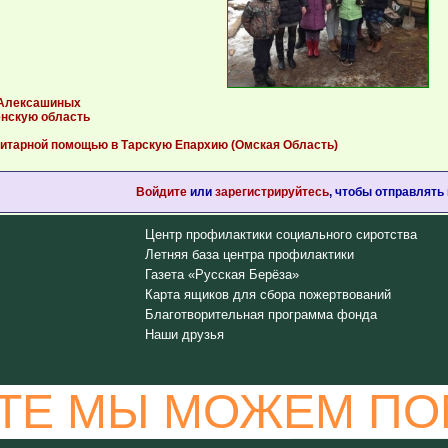
 Алексашиных
енскую область
нитарной помощью в Тарскую Епархию (Омская Область)
Войдите
или
зарегистрируйтесь
, чтобы отправлять
Центр профилактики социального сиротства
Летняя база центра профилактики
Газета «Русская Берёза»
Карта ящиков для сбора пожертвований
Благотворительная программа фонда
Наши друзья
ТЕ МЫ МОЖЕМ ПО