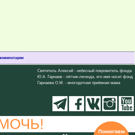
 комментарии
Святитель Алексий - небесный покровитель фонда
Ю.А. Гарнаев - лётчик-легенда, его имя носит фонд
Гарнаева О.М. - многодетная приёмная мама
МОЧЬ!