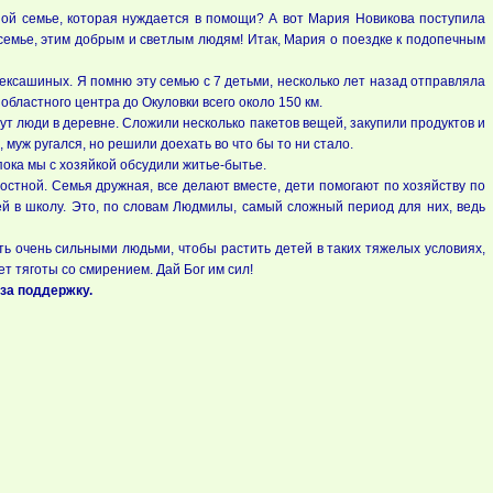
ной семье, которая нуждается в помощи? А вот Мария Новикова поступила
семье, этим добрым и светлым людям! Итак, Мария о поездке к подопечным
лексашиных. Я помню эту семью с 7 детьми, несколько лет назад отправляла
областного центра до Окуловки всего около 150 км.
ивут люди в деревне. Сложили несколько пакетов вещей, закупили продуктов и
 муж ругался, но решили доехать во что бы то ни стало.
пока мы с хозяйкой обсудили житье-бытье.
достной. Семья дружная, все делают вместе, дети помогают по хозяйству по
ей в школу. Это, по словам Людмилы, самый сложный период для них, ведь
ть очень сильными людьми, чтобы растить детей в таких тяжелых условиях,
т тяготы со смирением. Дай Бог им сил!
за поддержку.