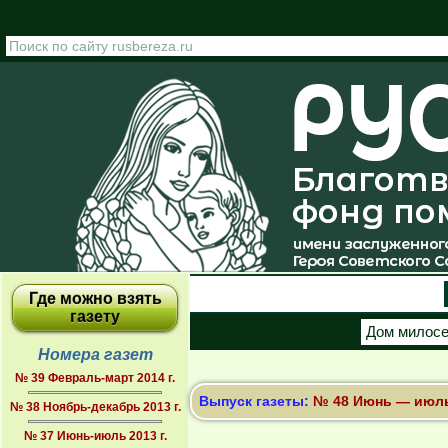
Перейти к основному содержанию
Где можно взять
газету
Дом милос
Номера газет
№ 39 Февраль-март 2014 г.
Выпуск газеты:
№ 48 Июнь — июль 
№ 38 Ноябрь-декабрь 2013 г.
№ 37 Июнь-июль 2013 г.