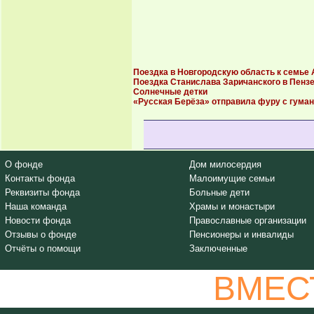
Поездка в Новгородскую область к семье
Поездка Станислава Заричанского в Пенз
Солнечные детки
«Русская Берёза» отправила фуру с гума
О фонде
Дом милосердия
Контакты фонда
Малоимущие семьи
Реквизиты фонда
Больные дети
Наша команда
Храмы и монастыри
Новости фонда
Православные организации
Отзывы о фонде
Пенсионеры и инвалиды
Отчёты о помощи
Заключенные
ВМЕС