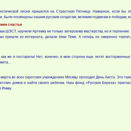
риотической песни пришелся на Страстную Пятницу. Наверное, если бы эт
ли, были посвящены нашим русским солдатам, великим подвигам и победам, к
ики счастья
как ШЭСТ, научили Артемку не только актерскому мастерству, но и терпению.
лько пришли из интерната, делали бяки Тёме. А теперь он смиренно терпи
 как же я постарела! Нет, конечно, в мою сторону еще летят восторженные
ита...
 марта во всех сиротских учреждениях Москвы проходил День Аиста. Это так
етских домов и найти своего ребенка. Наш фонд «Русская Береза» пригласи
 Ромку.