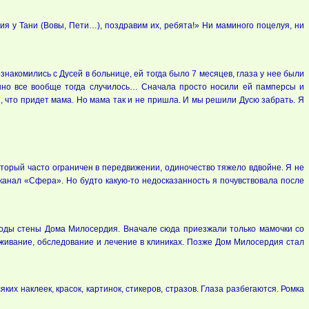
я у Тани (Вовы, Пети…), поздравим их, ребята!» Ни маминого поцелуя, ни
знакомились с Дусей в больнице, ей тогда было 7 месяцев, глаза у нее были
анно все вообще тогда случилось… Сначала просто носили ей памперсы и
, что придет мама. Но мама так и не пришла. И мы решили Дусю забрать. Я
оторый часто ограничен в передвижении, одиночество тяжело вдвойне. Я не
еканал «Сфера». Но будто какую-то недосказанность я почувствовала после
годы стены Дома Милосердия. Вначале сюда приезжали только мамочки со
живание, обследование и лечение в клиниках. Позже Дом Милосердия стал
их наклеек, красок, картинок, стикеров, стразов. Глаза разбегаются. Ромка