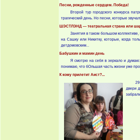
Песни, рожденные сердцем. Победа!
Второй тур городского конкурса пат
трагический день. Но песни, которые звуча
ШЭСТЛЭНД — театральная страна или шар
Занятия в таком большом коллективе, 
на Сашку или Никитку, которые, когда то
детдомовским...
Бабушкин и мамин день
Я смотрю на себя в зеркало и думаю:
понимаю, что бОльшая часть жизни уже прож
К кому прилетит Аист?...
29
двери д
забрали
Страницы