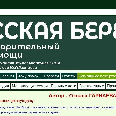
Главная
Хочу помочь
Новости
Отчёты
Регулярное пожертв
ердия
Малоимущие семьи
Больные дети
Заключенные
Прав
Автор - Оксана ГАРНАЕВ
ревожит детскую душу
еред сном. Наоборот, она лежала очень тихо и засыпала сама. Как-то я потихо
р всегда качаю ее перед сном на ручках...