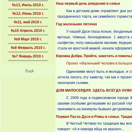
Наш первый день рождения в семье
№13, Июль 2010 г.
Как в детском доме справляют дни ро
№12, Июнь 2010 г.
праздничного торта, ни семейного торжеств
№11, май 2010 г.
Год маленьких пяточек
№10 Апрель 2010 г.
У нашей Дуси глаза ясные, бездонные 
мутные, тёмные, безнадежные. 1 августа
№9 Март 2010 г.
салфетки, попу смазывали мазями, бедную,
№8 Февраль 2010 г.
стала ее крестной мамой, начали оформлят
Корзина Добра. Пройти, заметить и помочь
№7 Январь 2010 г.
Проект «Маленький Человек в большо
Ещё
Одинокими могут быть и молодые, и с
хотела писать эту заметку, так как о про
окончания съемки.
ДОМ МИЛОСЕРДИЯ. ЗДЕСЬ ВСЕГДА НУЖ
С 2009 года в подмосковном городе 
своими особыми детишками из русской глу
принимать на каникулы бывших детдомовце
Первая Пасха Дуси и Ромы в семье. Тради
В Чистый Четверг по традиции мы всег
говорит: «А я никогда яйца не красил»...