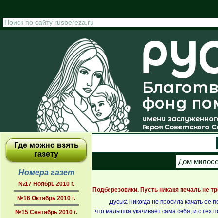
Перейти к основному содержанию
Где можно взять
газету
Дом милос
Номера газет
№17 Ноябрь 2010 г.
Подберезовики. Пусть никакя печаль не т
№16 Октябрь 2010 г.
Дуська никогда не просила качать ее п
что малышка укачивает сама себя, и с тех по
№15 Сентябрь 2010 г.