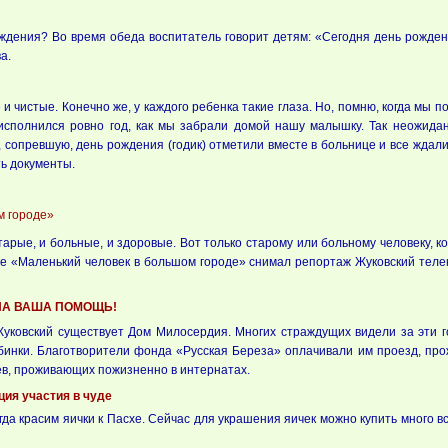
ждения? Во время обеда воспитатель говорит детям: «Сегодня день рождени
а.
и чистые. Конечно же, у каждого ребенка такие глаза. Но, помню, когда мы по
 исполнился ровно год, как мы забрали домой нашу малышку. Так неожид
 сопревшую, день рождения (годик) отметили вместе в больнице и все ждали
ь документы.
!
м городе»
тарые, и больные, и здоровые. Вот только старому или больному человеку, к
екте «Маленький человек в большом городе» снимал репортаж Жуковский тел
НА ВАША ПОМОЩЬ!
Жуковский существует Дом Милосердия. Многих страждущих видели за эти 
бинки. Благотворители фонда «Русская Береза» оплачивали им проезд, про
в, проживающих пожизненно в интернатах.
ция участия в чуде
да красим яички к Пасхе. Сейчас для украшения яичек можно купить много всяк