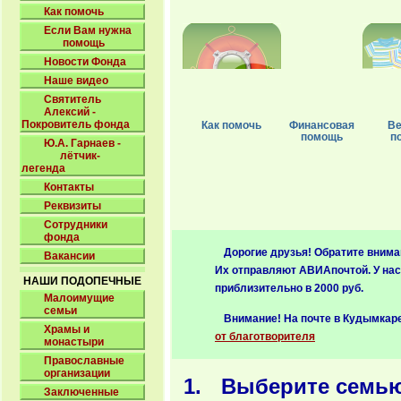
Как помочь
Если Вам нужна
помощь
Новости Фонда
Наше видео
Святитель
Алексий -
Покровитель фонда
Как помочь
Финансовая
Ве
помощь
п
Ю.А. Гарнаев -
лётчик-
легенда
Контакты
Реквизиты
Сотрудники
фонда
Дорогие друзья! Обратите внима
Вакансии
Их отправляют АВИАпочтой. У нас 
НАШИ ПОДОПЕЧНЫЕ
приблизительно в 2000 руб.
Малоимущие
семьи
Внимание! На почте в Кудымкар
Храмы и
от благотворителя
монастыри
Православные
организации
Выберите семь
Заключенные