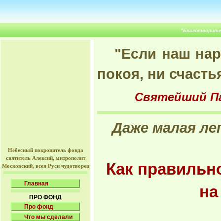
"Благотворите
"Если наш нар
покоя, ни счасть
Святейший Пат
Даже малая ле
Небесный покровитель фонда
святитель Алексий, митрополит
Как правильн
Московский, всея Руси чудотворец
Главная
на
ПРО ФОНД
Про фонд
Что мы сделали