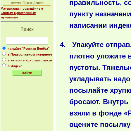
правильность, с
системе Яндекс.Деньги
Материалы, посвящённые
пункту назначен
Святым Царственным
мученикам
написании индек
Поиск
Упакуйте отпра
на сайте "Русская Берёза"
плотно уложите в
в Православном интернете
в каталоге Христианство.ru
пустоты. Тяжелы
в Яндекс
укладывать надо 
посылайте хрупк
бросают. Внутрь 
взяли в фонде «Р
оцените посылку 