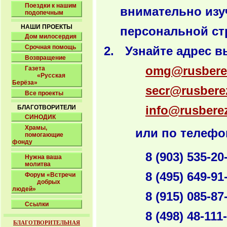
Поездки к нашим
внимательно из
подопечным
НАШИ ПРОЕКТЫ
персональной ст
Дом милосердия
Срочная помощь
Узнайте адрес в
Возвращение
omg@rusbere
Газета
«Русская
Берёза»
secr@rusbere
Все проекты
БЛАГОТВОРИТЕЛИ
info@rusbere
СИНОДИК
Храмы,
или по телефо
помогающие
фонду
8 (903) 535-20
Нужна ваша
молитва
8 (495) 649-91
Форум «Встречи
добрых
людей»
8 (915) 085-87
Ссылки
8 (498) 48-111
БЛАГОТВОРИТЕЛЬНАЯ