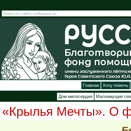
Перейти к основному содержанию
Главная
Хочу помочь
Дом милосердия
Малоимущие се
«Крылья Мечты». О ф
Б