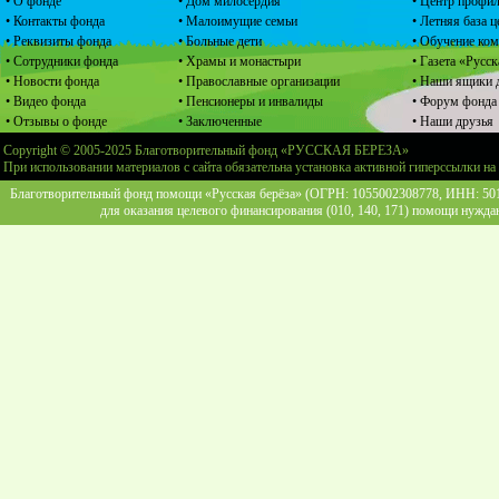
• О фонде
• Дом милосердия
• Центр профил
• Контакты фонда
• Малоимущие семьи
• Летняя база 
• Реквизиты фонда
• Больные дети
• Обучение ко
• Сотрудники фонда
• Храмы и монастыри
• Газета «Русск
• Новости фонда
• Православные организации
• Наши ящики 
• Видео фонда
• Пенсионеры и инвалиды
• Форум фонда
• Отзывы о фонде
• Заключенные
• Наши друзья
Copyright © 2005-2025 Благотворительный фонд «РУССКАЯ БЕРЕЗА»
При использовании материалов с сайта обязательна установка активной гиперссылки на
Благотворительный фонд помощи «Русская берёза» (ОГРН: 1055002308778, ИНН: 5013
для оказания целевого финансирования (010, 140, 171) помощи нужда