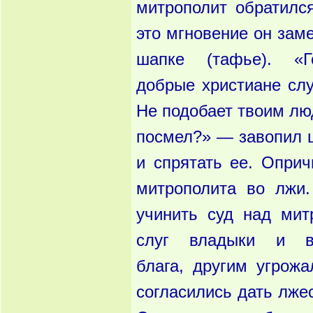
митрополит
обратилс
это мгновение он за
ме
шапке (тафье). «
добрые
христиане с
Не подобает
твоим лю
посмел?» — за
вопил 
и спрятать ее. Оприч
митрополита во лжи
учинить суд над мит
слуг владыки и 
блага,
другим угрожа
согласились
дать лже