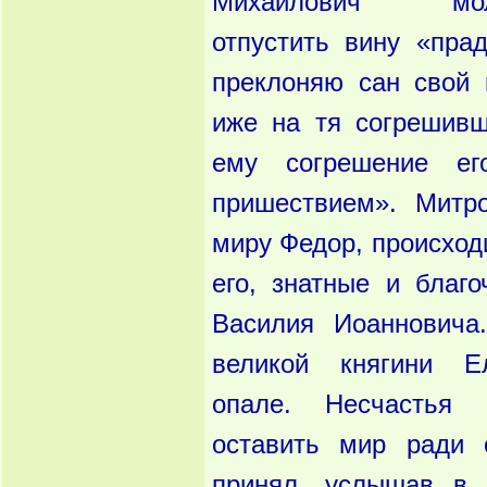
Михайлович мо
отпустить вину «пра
преклоняю сан свой 
иже на тя согрешивш
ему согрешение е
пришествием». Митр
миру Федор, происход
его, знатные и благ
Василия Иоанновича
великой княгини Е
опале. Несчастья 
оставить мир ради 
принял, услышав в 