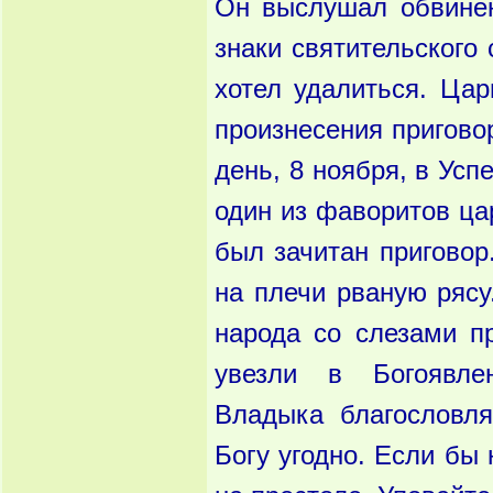
Он выслушал обвине
знаки святительског
хотел удалиться. Цар
произнесения при
гово
день, 8 ноября, в Усп
один из фаворитов цар
был зачитан приговор
на плечи рваную ряс
народа со сле
зами п
увезли
в Богоявле
Владыка
благословл
Богу
угодно. Если бы 