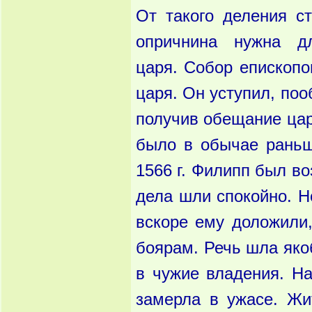
От такого деления с
опричнина нужна д
царя. Собор епископо
царя. Он уступил, по
получив обещание цар
было в обычае раньш
1566 г. Филипп был в
дела шли спокойно. Н
вскоре ему доложили,
боярам. Речь шла яко
в чужие владения. На
замерла в ужасе. Жи