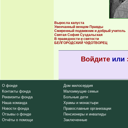
Выросла капуста
Увенчанный венцом Правды
Смиренный подвижник и добрый учитель
Святая София Суздальская
В праведности и святости
БЕЛГОРОДСКИЙ ЧУДОТВОРЕЦ
Войдите
или
О фонде
Дом милосердия
Контакты фонда
Малоимущие семьи
Реквизиты фонда
Больные дети
Наша команда
Храмы и монастыри
Новости фонда
Православные организации
Отзывы о фонде
Пенсионеры и инвалиды
Отчёты о помощи
Заключенные