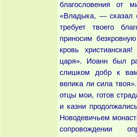
благословения от м
«Владыка, — сказал
требует твоего бла
приносим безкровную
кровь христианская
царя». Иоанн был
р
слишком добр к
ва
велика ли сила
твоя»
отцы
мои, готов стра
и казни про
должалис
Новодевичьем монас
сопровождении о