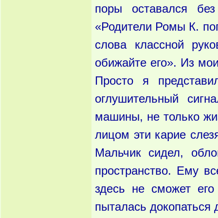
поры оставался без
«Родители Ромы К. по
слова классной рук
обижайте его». Из мо
Просто я представи
оглуши­тельный сигн
маши­ны, не только жи
лицом эти карие слезя
Мальчик сидел, обло
пространство. Ему все
здесь не сможет его
пыталась докопаться 