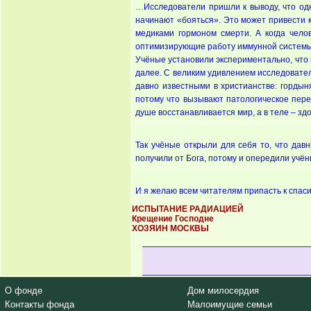
…Исследователи пришли к выводу, что одн
начинают «бояться». Это может привести к
медиками гормоном смерти. А когда чело
оптимизирующие работу иммунной системы
Учёные установили экспериментально, что 
далее. С великим удивлением исследовате
давно известными в христианстве: гордыня
потому что вызывают патологическое пере
душе восстанавливается мир, а в теле – зд
Так учёные открыли для себя то, что дав
получили от Бога, потому и опередили учён
И я желаю всем читателям припасть к спас
ИСПЫТАНИЕ РАДИАЦИЕЙ
Крещение Господне
ХОЗЯИН МОСКВЫ
О фонде
Дом милосердия
Контакты фонда
Малоимущие семьи