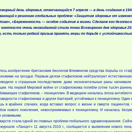
ирный день здоровья, отмечающийся 7 апреля — в день создания в 1948
вающий к решению глобальных проблем: «Защитим здоровье от изменени
тию», «Беременность — особое событие в жизни. Сделаем его безопасн
м контексте очень неожиданной стала тема Всемирного дня здоровья 20
, есть только робкий призыв принять меры по борьбе с устойчивостью.
лось изобретение британским биологом Флемингом средства борьбы со стафил
охожими на гроздья. Первым делом стафилококк нейтрализует естественную
риводило к страшным последствиям: даже незначительные раны загнивали
ации. На первой Мировой войне от стафилококка погибли сотни тысяч ранен
бивающее стафилококк, – пенициллин. В медицине началась эпоха антибиоти
видности стафилококка и других бактерий, устойчивых к пенициллину. Один 
ь в крайних случаях, когда вставал вопрос о жизни и смерти пациентов,
бов нового поколения, невосприимчивых к пенициллину. И началась безум
е уязвимыми.
екарств стала одной из главных проблем глобального здравоохранения. Сей
 журнале «Ланцет» 11 августа 2010 г., сообщается о выявлении нового ген