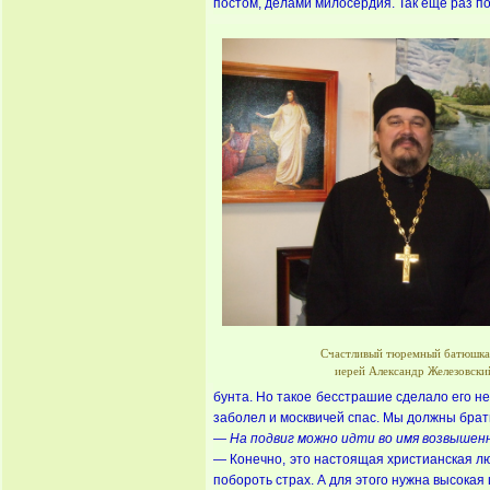
постом, делами милосердия. Так ещё раз п
Счастливый тюремный батюшк
иерей Александр Железовски
бунта. Но такое бесстрашие сделало его н
заболел и москвичей спас. Мы должны брать
— На подвиг можно идти во имя возвышенн
— Конечно, это настоящая христианская люб
побороть страх. А для этого нужна высокая