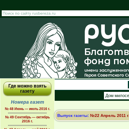
Перейти к основному содержанию
Где можно взять
газету
Дом милос
Номера газет
№ 48 Июнь — июль 2016 г.
Выпуск газеты:
№22 Апрель 2011 г
№ 49 Сентябрь — октябрь
2016 г.