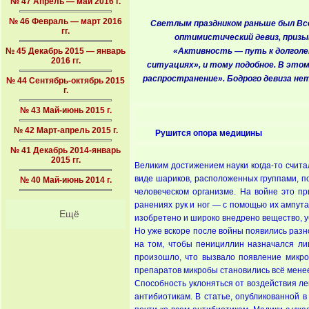
№ 47 Апрель — май 2016 г.
№ 46 Февраль — март 2016
Светлым праздником раньше был Всем
гг.
оптимистический девиз, призы
№ 45 Декабрь 2015 — январь
«Активность — путь к долголе
2016 гг.
ситуациях», и тому подобное. В это
распространение». Бодрого девиза нет
№ 44 Сентябрь-октябрь 2015
г.
№ 43 Май-июнь 2015 г.
№ 42 Март-апрель 2015 г.
Рушится опора медицины
№ 41 Декабрь 2014-январь
2015 гг.
Великим достижением науки когда-то счита
виде шариков, расположенных группами, п
№ 40 Май-июнь 2014 г.
человеческом организме. На войне это п
ранениях рук и ног — с помощью их ампут
Ещё
изобретено и широко внедрено вещество, у
Но уже вскоре после войны появились разно
на том, чтобы пенициллин назначался лиш
произошло, что вызвало появление микро
препаратов микробы становились всё мене
Способность уклоняться от воздействия л
антибиотикам. В статье, опубликованной в