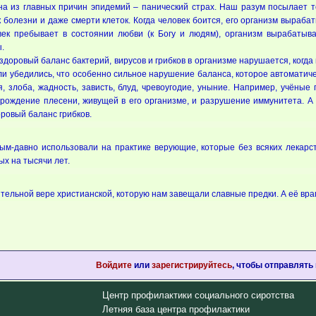
а из главных причин эпидемий – панический страх. Наш разум посылает те
 болезни и даже смерти клеток. Когда человек боится, его организм выраб
век пребывает в состоянии любви (к Богу и людям), организм вырабатыв
.
здоровый баланс бактерий, вирусов и грибков в организме нарушается, когда
ли убедились, что особенно сильное нарушение баланса, которое автоматич
, злоба, жадность, зависть, блуд, чревоугодие, уныние. Например, учёные
рождение плесени, живущей в его организме, и разрушение иммунитета. А и
оровый баланс грибков.
ным-давно использовали на практике верующие, которые без всяких лекар
ых на тысячи лет.
ительной вере христианской, которую нам завещали славные предки. А её вра
Войдите
или
зарегистрируйтесь
, чтобы отправлять
Центр профилактики социального сиротства
Летняя база центра профилактики