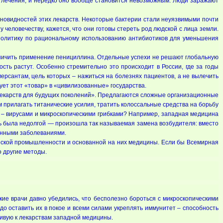
в лечения, и нередко оно вообще становится невозможным. Люди заражают
зновидностей этих лекарств. Некоторые бактерии стали неуязвимыми почти
 человечеству, кажется, что они готовы стереть род людской с лица земли.
политику по рациональному использованию антибиотиков для уменьшения
аничить применение пенициллина. Отдельные успехи не решают глобальную
сть растут. Особенно стремительно это происходит в России, где за годы
рсантам, цель которых – нажиться на болезнях пациентов, а не вылечить
ует этот «товар» в «цивилизованные» государства.
е лекарств для будущих поколений». Предлагаются сложные организационные
 прилагать титанические усилия, тратить колоссальные средства на борьбу
й – вирусами и микроскопическими грибками? Например, западная медицина
ть была недолгой — произошла так называемая замена возбудителя: вместо
онными заболеваниями.
еской промышленности и основанной на них медицины. Если бы Всемирная
 другие методы.
ские врачи давно убедились, что бесполезно бороться с микроскопическими
о оставить их в покое и всеми силами укреплять иммунитет – способность
чивую к лекарствам западной медицины.