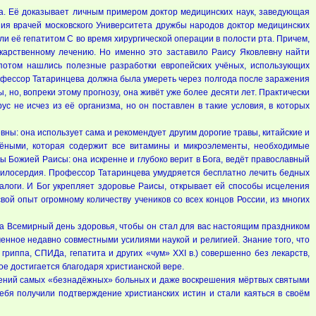
да. Её доказывает личным примером доктор медицинских наук, заведующая
ия врачей московского Университета дружбы народов доктор медицинских
ли её гепатитом С во время хирургической операции в полости рта. Причем,
екарственному лечению. Но именно это заставило Раису Яковлевну найти
 потом нашлись полезные разработки европейских учёных, использующих
рофессор Татаринцева должна была умереть через полгода после заражения
ы, но, вопреки этому прогнозу, она живёт уже более десяти лет. Практически
с не исчез из её организма, но он поставлен в такие условия, в которых
ны: она использует сама и рекомендует другим дорогие травы, китайские и
чёными, которая содержит все витамины и микроэлементы, необходимые
ы Божией Раисы: она искренне и глубоко верит в Бога, ведёт православный
а милосердия. Профессор Татаринцева умудряется бесплатно лечить бедных
алоги. И Бог укрепляет здоровье Раисы, открывает ей способы исцеления
ой опыт огромному количеству учеников со всех концов России, из многих
 на Всемирный день здоровья, чтобы он стал для вас настоящим праздником
ченное недавно совместными усилиями наукой и религией. Знание того, что
иппа, СПИДа, гепатита и других «чум» ХХI в.) совершенно без лекарств,
ое достигается благодаря христианской вере.
елений самых «безнадёжных» больных и даже воскрешения мёртвых святыми
ебя получили подтверждение христианских истин и стали каяться в своём