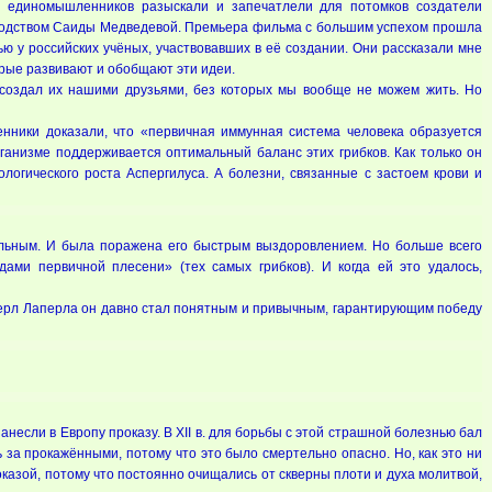
х единомышленников разыскали и запечатлели для потомков создатели
оводством Саиды Медведевой. Премьера фильма с большим успехом прошла
ью у российских учёных, участвовавших в её создании. Они рассказали мне
орые развивают и обобщают эти идеи.
дь создал их нашими друзьями, без которых мы вообще не можем жить. Но
ники доказали, что «первичная иммунная система человека образуется
ганизме поддерживается оптимальный баланс этих грибков. Как только он
ологического роста Аспергилуса. А болезни, связанные с застоем крови и
ольным. И была поражена его быстрым выздоровлением. Но больше всего
ами первичной плесени» (тех самых грибков). И когда ей это удалось,
 Перл Лаперла он давно стал понятным и привычным, гарантирующим победу
несли в Европу проказу. В ХII в. для борьбы с этой страшной болезнью бал
 за прокажёнными, потому что это было смертельно опасно. Но, как это ни
оказой, потому что постоянно очищались от скверны плоти и духа молитвой,