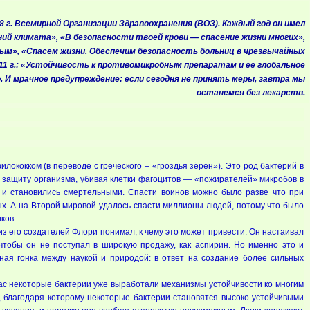
 г. Всемирной Организации Здравоохранения (ВОЗ). Каждый год он имел
й климата», «В безопасности твоей крови — спасение жизни многих»,
ым», «Спасём жизни. Обеспечим безопасность больниц в чрезвычайных
11 г.: «Устойчивость к противомикробным препаратам и её глобальное
 И мрачное предупреждение: если сегодня не принять меры, завтра мы
останемся без лекарств.
ококком (в переводе с греческого – «гроздья зёрен»). Это род бактерий в
 защиту организма, убивая клетки фагоцитов — «пожирателей» микробов в
 и становились смертельными. Спасти воинов можно было разве что при
ых. А на Второй мировой удалось спасти миллионы людей, потому что было
ков.
из его создателей Флори понимал, к чему это может привести. Он настаивал
 чтобы он не поступал в широкую продажу, как аспирин. Но именно это и
ная гонка между наукой и природой: в ответ на создание более сильных
час некоторые бактерии уже выработали механизмы устойчивости ко многим
а, благодаря которому некоторые бактерии становятся высоко устойчивыми