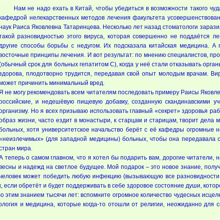
Нам не надо ехать в Китай, чтобы убедиться в возможности такого чу
кафедрой нелекарственных методов лечения факультета усовершенствован
наук Раиса Яковлевна Татаринцева. Несколько лет назад стоматологи зарази
такой разновидностью этого вируса, которая совершенно не поддаётся л
другие способы борьбы с недугом. Их подсказала китайская медицина. А
восточные принципы лечения. И вот результат: по мнению специалистов, п
(обычный срок для больных гепатитом С), когда у неё стали отказывать орган
здорова, плодотворно трудится, передавая свой опыт молодым врачам. Виру
может причинить минимальный вред.
Я не могу рекомендовать всем читателям последовать примеру Раисы Яковлев
российские, и недешёвую пищевую добавку, созданную скандинавскими у
организму. Но я всех призываю использовать главный «секрет» здоровья раб
образ жизни, часто ездит в монастыри, к старцам и старицам, творит дел
больных, хотя университетское начальство берёт с её кафедры огромные н
«неизлечимых» (для западной медицины) больных, чтобы она передавала св
стран мира.
А теперь о самом главном, что я хотел бы подарить вам, дорогие читатели,
весны и надежд на светлое будущее. Мой подарок – это новое знание, полу
человек может победить любую инфекцию (вызывающую все разновидности гр
 если обретёт и будет поддерживать в себе здоровое состояние души, котор
ло этим знанием тысячи лет: вспомните огромное количество чудесных исц
логия и медицина, которые когда-то отошли от религии, неожиданно для с