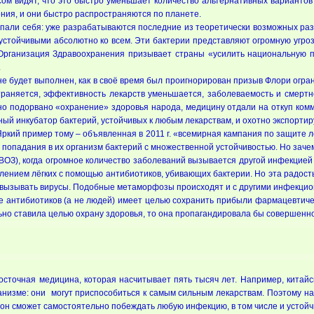
асом видят, что это быстро уменьшает количество альтернативных варианто
ения, и они быстро распространяются по планете.
ерпали себя: уже разрабатываются последние из теоретически возможных ра
 устойчивыми абсолютно ко всем. Эти бактерии представляют огромную угрозу
Организация Здравоохранения призывает страны «усилить национальную 
.
не будет выполнен, как в своё время был проигнорирован призыв Флори огр
траняется, эффективность лекарств уменьшается, заболеваемость и смертно
о подорвано «охранение» здоровья народа, медицину отдали на откуп комме
ный инкубатор бактерий, устойчивых к любым лекарствам, и охотно экспортир
 Яркий пример тому – объявленная в 2011 г. «всемирная кампания по защит
 попадания в их организм бактерий с множественной устойчивостью. Но зачем
 ВОЗ), когда огромное количество заболеваний вызывается другой инфекцие
алением лёгких с помощью антибиотиков, убивающих бактерии. Но эта радос
о вызывать вирусы. Подобные метаморфозы происходят и с другими инфекци
е антибиотиков (а не людей) имеет целью сохранить прибыли фармацевтич
но ставила целью охрану здоровья, то она пропагандировала бы совершенно
 восточная медицина, которая насчитывает пять тысяч лет. Например, китай
низме: они могут приспособиться к самым сильным лекарствам. Поэтому над
 он сможет самостоятельно побеждать любую инфекцию, в том числе и устой