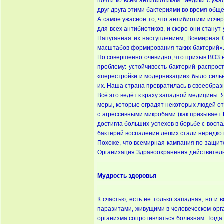
почти ко всем антибиотикам. Медики с уж
друг друга этими бактериями во время общ
А самое ужасное то, что антибиотики исч
для всех антибиотиков, и скоро они станут
Напуганная их наступлением, Всемирная 
масштабов формирования таких бактерий»
Но совершенно очевидно, что призыв ВОЗ 
проблему: устойчивость бактерий распрос
«перестройки и модернизации» было сильн
их. Наша страна превратилась в своеобраз
Всё это ведёт к краху западной медицины.
меры, которые оградят некоторых людей от
с агрессивными микробами (как призывает
достигла больших успехов в борьбе с восп
бактерий воспаление лёгких стали нередк
Похоже, что всемирная кампания по защит
Организация Здравоохранения действитель
Мудрость здоровья
К счастью, есть не только западная, но и
паразитами, живущими в человеческом орга
организма сопротивляться болезням. Тогда