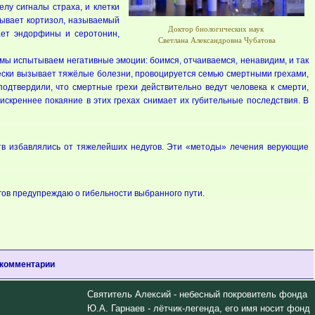
лу сигналы страха, и клетки
атывает кортизол, называемый
Доктор биологических наук
ает эндорфины и серотонин,
Светлана Александровна Чубатова
 мы испытываем негативные эмоции: боимся, отчаиваемся, ненавидим, и так
ески вызывает тяжёлые болезни, провоцируется семью смертными грехами,
 подтвердили, что смертные грехи действительно ведут человека к смерти,
скреннее покаяние в этих грехах снимает их губительные последствия. В
ств избавлялись от тяжелейших недугов. Эти «методы» лечения верующие
гов предупреждаю о гибельности выбранного пути.
 комментарии
Святитель Алексий - небесный покровитель фонда
Ю.А. Гарнаев - лётчик-легенда, его имя носит фонд