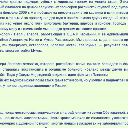
чили десятки ведущих учёных с мировым именем из многих стран. Эти
ый снимался на деньги зарубежных спонсоров российской группой под рук
в феврале 2009 г. А я побывал на презентации этой картины и взял интерв
его в фильм. А за прошедшие два года я нашёл немало других сведений, кот
м из нас живёт около пяти килограмм бактерий, вирусов и грибков. Госпо
ему миру и к самим себе мы нередко делаем их своими врагами.
унологии Перл Лаперла, работающая в США и Германии, и её единомышлен
бков Аспергилус Нигер и Мукор Расемосус». Мы здоровы, когда в нашем ор
 как туберкулёз, остеопороз, болезни костей, слабоумие, — результат пат
тельностью грибка Мукор.
рл Лаперла человека, которого российские врачи считали безнадёжно б
 старалась восстановить в организме больного «баланс между двумя вид
й». Тогда у Саиды Медведевой родилась идея фильма «Плесень».
ийских медиков может показаться фантастическим, но у коллег и пациентов
ью у них есть единомышленники в России.
д, когда крестоносцы, вернувшиеся с награбленным из земли Обетованной, за
ли назывались «лазаретами». Никто кроме монахов не соглашался ухаживать
ономерно с духовной позиции), многие монахи в лазаретах не заболевали пр