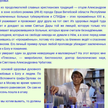
оровье.
м из продолжателей славных христианских традиций — отцом Александром
 в зоне особого режима (ИК-8) города Орши Витебской области Республики
аключенных больных туберкулёзом и СПИДом – этих прокажённых ХХI в.,
й ухаживают и провожают друг друга на тот свет. Из здоровых людей туда
ает и доедает за ними Святые Дары той же лжицей, которую только что
вливают воцерковившиеся больные, которых врачи считали безнадёжными.
 злодеев, которые на свободе никогда не думали о Нём, а в зоне перед ними
зившись от «прокажённых», потому что смерть за ближних ведёт к спасению
 многим. Его личный пример лучше любой проповеди убеждает заключенных
 к Богу и покаянию.
де умирают один за другим неверующие и маловерные? На этот вопрос мне
Плесень», — микробиолог, биотехнолог, доктор биологических наук,
м Светлана Александровна Чубатова:
 основой здоровья духовного
любовью к Богу и людям. По
. Вспомните графа Орлова: он
л в Москву во время чумного
евного равновесия. Он сам не
есень пошла в атаку.
и мы хотим выжить, то должны