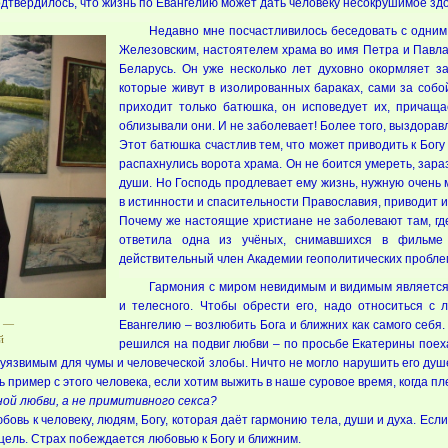
одтвердилось, что жизнь по Евангелию может дать человеку несокрушимое зд
Недавно мне посчастливилось беседовать с одни
Железовским, настоятелем храма во имя Петра и Павла
Беларусь. Он уже несколько лет духовно окормляет з
которые живут в изолированных бараках, сами за собо
приходит только батюшка, он исповедует их, причащ
облизывали они. И не заболевает! Более того, выздора
Этот батюшка счастлив тем, что может приводить к Богу
распахнулись ворота храма. Он не боится умереть, зара
души. Но Господь продлевает ему жизнь, нужную очень
в истинности и спасительности Православия, приводит их
Почему же настоящие христиане не заболевают там, г
ответила одна из учёных, снимавшихся в фильме «
действительный член Академии геополитических пробле
Гармония с миром невидимым и видимым является
и телесного. Чтобы обрести его, надо относиться с 
а —
Евангелию – возлюбить Бога и ближних как самого себя
й
решился на подвиг любви – по просьбе Екатерины поеха
еуязвимым для чумы и человеческой злобы. Ничто не могло нарушить его душ
 пример с этого человека, если хотим выжить в наше суровое время, когда пл
ой любви, а не примитивного секса?
овь к человеку, людям, Богу, которая даёт гармонию тела, души и духа. Есл
 цель. Страх побеждается любовью к Богу и ближним.