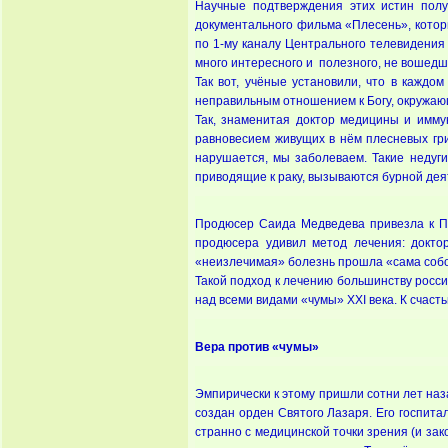
Научные подтверждения этих истин полу
документального фильма «Плесень», котор
по 1-му каналу Центрального телевидения 
много интересного и полезного, не вошедш
Так вот, учёные установили, что в каждо
неправильным отношением к Богу, окружающ
Так, знаменитая доктор медицины и имм
равновесием живущих в нём плесневых гри
нарушается, мы заболеваем. Такие недуги,
приводящие к раку, вызываются бурной дея
Продюсер Саида Медведева привезла к Пе
продюсера удивил метод лечения: доктор
«неизлечимая» болезнь прошла «сама собо
Такой подход к лечению большинству росс
над всеми видами «чумы» XXI века. К счаст
Вера против «чумы»
Эмпирически к этому пришли сотни лет наза
создан орден Святого Лазаря. Его госпита
странно с медицинской точки зрения (и зак