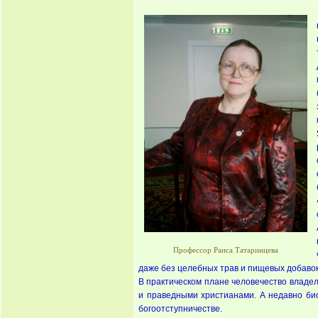
Профессор Раиса Татаринцева
даже без целебных трав и пищевых добавок,
В практическом плане человечество владе
и праведными христианами. А недавно био
богоотступничестве.