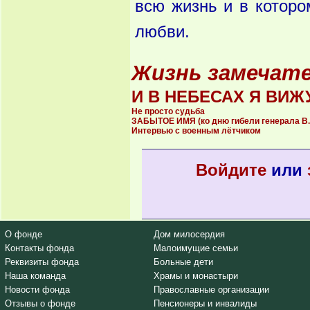
всю жизнь и в котор
любви.
Жизнь замечат
И В НЕБЕСАХ Я ВИЖ
Не просто судьба
ЗАБЫТОЕ ИМЯ (ко дню гибели генерала В.
Интервью с военным лётчиком
Войдите
или
О фонде
Дом милосердия
Контакты фонда
Малоимущие семьи
Реквизиты фонда
Больные дети
Наша команда
Храмы и монастыри
Новости фонда
Православные организации
Отзывы о фонде
Пенсионеры и инвалиды