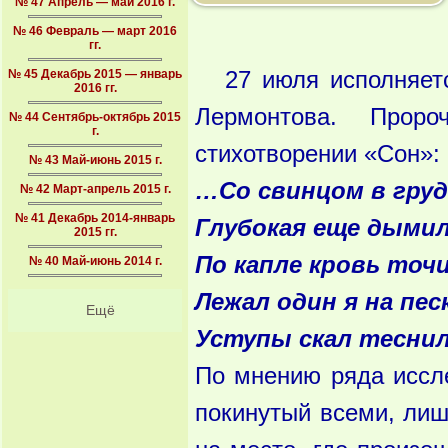
№ 47 Апрель — май 2016 г.
№ 46 Февраль — март 2016
гг.
№ 45 Декабрь 2015 — январь
27 июля исполняет
2016 гг.
Лермонтова. Прор
№ 44 Сентябрь-октябрь 2015
г.
стихотворении «Сон»:
№ 43 Май-июнь 2015 г.
…Со свинцом в груд
№ 42 Март-апрель 2015 г.
№ 41 Декабрь 2014-январь
Глубокая еще дымил
2015 гг.
По капле кровь точи
№ 40 Май-июнь 2014 г.
Лежал один я на пес
Ещё
Уступы скал тесни
По мнению ряда иссле
покинутый всеми, ли