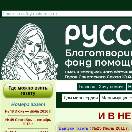
Перейти к основному содержанию
Главная
Хочу помочь
Н
Где можно взять
газету
Дом милосердия
Малоимущие с
Номера газет
№ 48 Июнь — июль 2016 г.
И В Н
№ 49 Сентябрь — октябрь
2016 г.
Выпуск газеты:
№25 Июль 2011 г.