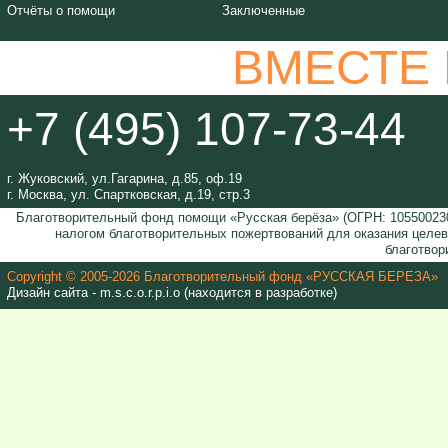
Отчёты о помощи
Заключенные
ВМЕСТЕ
+7 (495) 107-73-44
г. Жуковский, ул.Гагарина, д.85, оф.19
г. Москва, ул. Спартковская, д.19, стр.3
Благотворительный фонд помощи «Русская берёза» (ОГРН: 105500230
налогом благотворительных пожертвований для оказания целе
благотвор
Copyright © 2005-2026 Благотворительный фонд «РУССКАЯ БЕРЕЗА»
Дизайн сайта - m.s.c.o.r.p.i.o (находится в разработке)