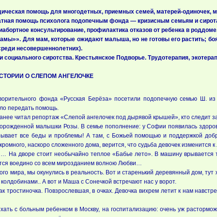
ическая помощь для многодетных, приемных семей, матерей-одиночек, ма
латная помощь психолога подопечным фонда — кризисным семьям и сирот
нтиабортное консультирование, профилактика отказов от ребенка в роддоме
амы»». Для мам, которые ожидают малыша, но не готовы его растить; боя
среди несовершеннолетних).
и социального сиротства. Крестьянское Подворье. Трудотерапия, экотера
СТОРИИ О СЛЕПОМ АНГЕЛОЧКЕ
творительного фонда «Русская Берёза» посетили подопечную семью Ш. из
ыло передать помощь.
анее читал репортаж «Слепой ангелочек под дырявой крышей», кто следит за
рожденной малышки Розы. В семье пополнение: у Софии появилась здоровая
рывает все беды и проблемы! А там, с Божьей помощью и поддержкой добр
кромного, наскоро сложенного дома, верится, что судьба девочек изменится 
й… На дворе стоит необычайно теплое «Бабье лето». В машину врывается т
ются воедино со всем мирозданием волною Любви…
ого мира, мы окунулись в реальность. Вот и старенький деревянный дом, ту
колдобинами.. А вот и Маша с Сонечкой встречают нас у ворот.
ак тростиночка. Повзрослевшая, в очках. Девочка вихрем летит к нам навстре
хать с больным ребенком в Москву, на госпитализацию: очень уж растормож