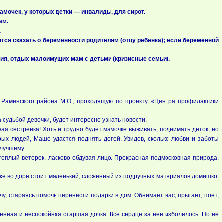
мочек, у которых детки — инвалиды, для сирот.
ам.
.
тся сказать о беременности родителям (отцу ребенка); если беременной
пия, отдых малоимущих мам с детьми (кризисные семьи).
 Раменского района М.О., проходящую по проекту «Центра профилактики
 судьбой девочки, будет интересно узнать новости.
 сестренка! Хоть и трудно будет мамочке выживать, поднимать деток, но
ых людей, Маше удастся поднять детей. Увидев, сколько любви и заботы
к лучшему…
еплый ветерок, ласково обдувая лицо. Прекрасная подмосковная природа,
т же во доре стоит маленький, сложенный из подручных материалов домишко.
чу, стараясь помочь перенести подарки в дом. Обнимает нас, прыгает, поет,
енная и неспокойная старшая дочка. Все сердце за неё изболелось. Но не