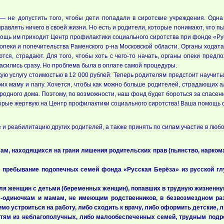
— не допустить того, чтобы дети попадали в сиротские учреждения. Одна 
авлять ничего в своей жизни. Но есть и родители, которые понимают, что пь
омощь им приходит Центр профилактики социального сиротства при фонде «Р
пеки и попечительства Раменского р-на Московской области. Органы ходатай
аются, страдают. Для того, чтобы хоть с чего-то начать, органы опеки пре
гласились сразу. Но проблема была в оплате самой процедуры.
ю услугу стоимостью в 12 000 рублей. Теперь родителям предстоит научиться
воих маму и папу. Хочется, чтобы как можно больше родителей, страдающих 
н родного дома. Поэтому, по возможности, наш фонд будет бороться за спасен
орые жертвую на Центр профилактики социального сиротства! Ваша помощь с
и реабилитацию других родителей, а также принять по силам участие в любо
мам, находящихся на грани лишения родительских прав (пьянство, наркома
 пребывание подопечных семей фонда «Русская Берёза» из русской глу
ля женщин с детьми (беременных женщин), попавших в трудную жизненную
-одиночкам и мамам, не имеющим родственников, в безвозмездном ра
мо устроиться на работу, либо сходить к врачу, либо оформить детские, 
тям из неблагополучных, либо малообеспеченных семей, трудным подрос