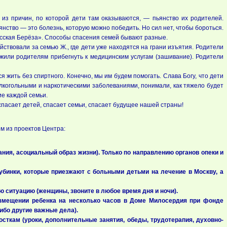
из причин, по которой дети там оказываются, — пьянство их родителей.
янство — это болезнь, которую можно победить. Но сил нет, чтобы бороться.
усская Берёза». Способы спасения семей бывают разные.
ствовали за семью Ж., где дети уже находятся на грани изъятия. Родители
дложили родителям прибегнуть к медицинским услугам (зашивание). Родители
 жить без спиртного. Конечно, мы им будем помогать. Слава Богу, что дети
алкогольными и наркотическими заболеваниями, понимали, как тяжело будет
ие каждой семьи.
пасает детей, спасает семьи, спасает будущее нашей страны!
м из проектов Центра:
ния, асоциальный образ жизни). Только по направлению органов опеки и
бинки, которые приезжают с больными детьми на лечение в Москву, а
 ситуацию (женщины, звоните в любое время дня и ночи).
змещении ребенка на несколько часов в Доме Милосердия при фонде
либо другие важные дела).
ткам (уроки, дополнительные занятия, обеды, трудотерапия, духовно-