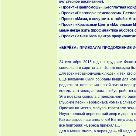
культурное воспитание).
• Проект «Правпомощь». Бесплатная юрид
• Проект «Разговор с психологом». Бесп
• Проект «Мама, я хочу жить с тобой!» А
• Проект «Кризисный Центр «Маленькие М
маме негде жить (профилактика абортов 
• Проект Летняя база Центра профилактик
«БЕРЁЗА» ПРИЕХАЛА! ПРОДОЛЖЕНИЕ И
24 сентября 2015 года сотрудники благо
социального сиротства». Целью поездки б
Для всех неравнодушных людей и тех, кто р
Еще накануне были собраны вещи для ново
радость от появления новой жизни перек
вкладывает молодая мама в обустройство с
Эта поездка совпала с прекрасной погодо
глубокие песни иеромонаха Романа слива
Приехав на место, любуясь красотами земн
Неустроенный деревенский двор и дорога с 
Как же вырос наш ангелочек! Вытянулась, к
все повторяя: «Берёза приехала…»
Дел у Маши много, а через день ей надо е