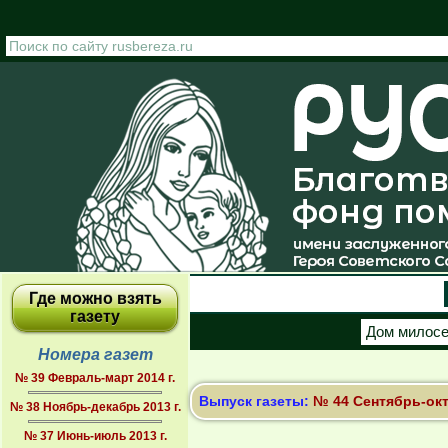
Перейти к основному содержанию
Где можно взять
газету
Дом милос
Номера газет
№ 39 Февраль-март 2014 г.
Выпуск газеты:
№ 44 Сентябрь-окт
№ 38 Ноябрь-декабрь 2013 г.
№ 37 Июнь-июль 2013 г.