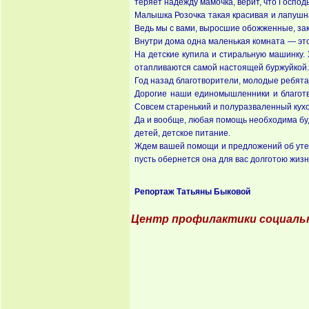
теряет надежду мамочка, верит, что Господь
Малышка Розочка такая красивая и лапушная
Ведь мы с вами, выросшие обожженные, зака
Внутри дома одна маленькая комната — это 
На детские купила и стиральную машинку. 
отапливаются самой настоящей буржуйкой.
Год назад благотворители, молодые ребята
Дорогие наши единомышленники и благотвор
Совсем старенький и полуразваленный кух
Да и вообще, любая помощь необходима буд
детей, детское питание.
Ждем вашей помощи и предложений об утеп
пусть обернется она для вас долготою жизн
Репортаж Татьяны Быковой
Центр профилактики социаль