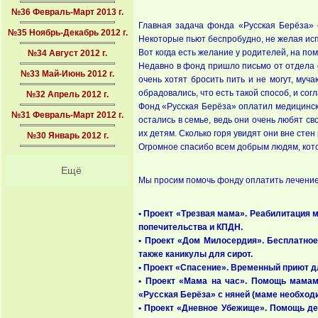
№36 Февраль-Март 2013 г.
Главная задача фонда «Русская Берёза» 
№35 Ноябрь-Декабрь 2012 г.
Некоторые пьют беспробудно, не желая испр
Вот когда есть желание у родителей, на п
№34 Август 2012 г.
Недавно в фонд пришло письмо от отдела о
№33 Май-Июнь 2012 г.
очень хотят бросить пить и не могут, муч
обрадовались, что есть такой способ, и со
№32 Апрель 2012 г.
Фонд «Русская Берёза» оплатил медицинску
№31 Февраль-Март 2012 г.
остались в семье, ведь они очень любят с
их детям. Сколько горя увидят они вне сте
№30 Январь 2012 г.
Огромное спасибо всем добрым людям, кот
Ещё
Мы просим помочь фонду оплатить лечение 
• Проект «Трезвая мама». Реабилитация 
попечительства и КПДН.
• Проект «Дом Милосердия». Бесплатное
также каникулы для сирот.
• Проект «Спасение». Временный приют д
• Проект «Мама на час». Помощь мамам
«Русская Берёза» с няней (маме необходи
• Проект «Дневное Убежище». Помощь де