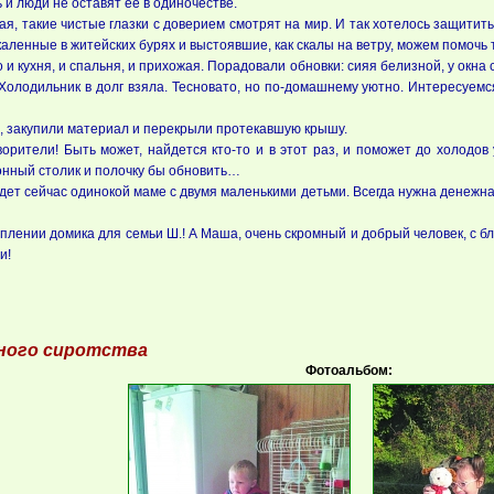
 и люди не оставят её в одиночестве.
, такие чистые глазки с доверием смотрят на мир. И так хотелось защитить 
ленные в житейских бурях и выстоявшие, как скалы на ветру, можем помочь те
и кухня, и спальня, и прихожая. Порадовали обновки: сияя белизной, у окна
Холодильник в долг взяла. Тесновато, но по-домашнему уютно. Интересуемс
, закупили материал и перекрыли протекавшую крышу.
ители! Быть может, найдется кто-то и в этот раз, и поможет до холодов у
онный столик и полочку бы обновить…
ет сейчас одинокой маме с двумя маленькими детьми. Всегда нужна денежна
лении домика для семьи Ш.! А Маша, очень скромный и добрый человек, с б
и!
ного сиротства
Фотоальбом: