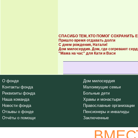
СПАСИБО ТЕМ, КТО ПОМОГ СОХРАНИТЬ 
Пришло время отдавать долги
С днем рождения, Натали!
Дом милосердия. Дом, где согревают серд
"Мама на час" для Кати и Васи
О фонде
Дом милосердия
Контакты фонда
Малоимущие семьи
Реквизиты фонда
Больные дети
Наша команда
Храмы и монастыри
Новости фонда
Православные организации
Отзывы о фонде
Пенсионеры и инвалиды
Отчёты о помощи
Заключенные
ВМЕС