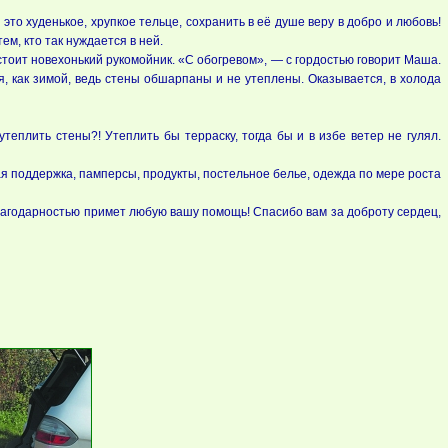
это худенькое, хрупкое тельце, сохранить в её душе веру в добро и любовь!
м, кто так нуждается в ней.
 стоит новехонький рукомойник. «С обогревом», — с гордостью говорит Маша.
я, как зимой, ведь стены обшарпаны и не утеплены. Оказывается, в холода
теплить стены?! Утеплить бы терраску, тогда бы и в избе ветер не гулял.
я поддержка, памперсы, продукты, постельное белье, одежда по мере роста
лагодарностью примет любую вашу помощь! Спасибо вам за доброту сердец,