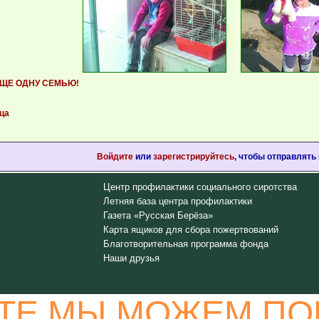
ЕЩЕ ОДНУ СЕМЬЮ!
ца
Войдите
или
зарегистрируйтесь
, чтобы отправлять
Центр профилактики социального сиротства
Летняя база центра профилактики
Газета «Русская Берёза»
Карта ящиков для сбора пожертвований
Благотворительная программа фонда
Наши друзья
ТЕ МЫ МОЖЕМ ПО