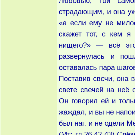
любовью, той само
страдающим, и она уж
«а если ему не мило
скажет тот, с кем я
нищего?» — всё это
развернулась и по
оставалась пара шаг
Поставив свечи, она 
свете свечей на неё 
Он говорил ей и толь
жаждал, и вы не напо
был наг, и не одели М
(Мт; гл.26,42-43) Слё