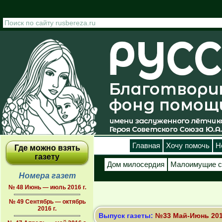
Перейти к основному содержанию
Главная
Хочу помочь
Н
Где можно взять
газету
Дом милосердия
Малоимущие с
Номера газет
№ 48 Июнь — июль 2016 г.
№ 49 Сентябрь — октябрь
2016 г.
Выпуск газеты:
№33 Май-Июнь 2012