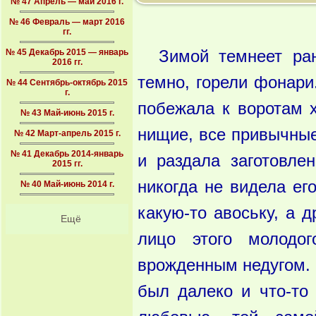
№ 47 Апрель — май 2016 г.
№ 46 Февраль — март 2016
гг.
№ 45 Декабрь 2015 — январь
Зимой темнеет ра
2016 гг.
темно, горели фонар
№ 44 Сентябрь-октябрь 2015
г.
побежала к воротам 
№ 43 Май-июнь 2015 г.
нищие, все привычные
№ 42 Март-апрель 2015 г.
№ 41 Декабрь 2014-январь
и раздала заготовле
2015 гг.
никогда не видела его
№ 40 Май-июнь 2014 г.
какую-то авоську, а д
Ещё
лицо этого молодо
врожденным недугом.
был далеко и что-то 