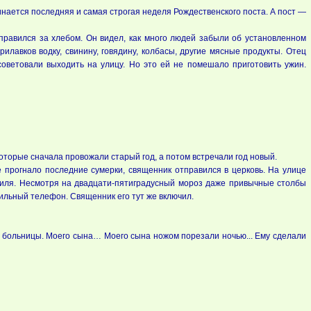
чинается последняя и самая строгая неделя Рождественского поста. А пост —
правился за хлебом. Он видел, как много людей забыли об установленном
лавков водку, свинину, говядину, колбасы, другие мясные продукты. Отец
 советовали выходить на улицу. Но это ей не помешало приготовить ужин.
которые сначала провожали старый год, а потом встречали год новый.
е прогнало последние сумерки, священник отправился в церковь. На улице
обиля. Несмотря на двадцати-пятиградусный мороз даже привычные столбы
бильный телефон. Священник его тут же включил.
 больницы. Моего сына… Моего сына ножом порезали ночью... Ему сделали