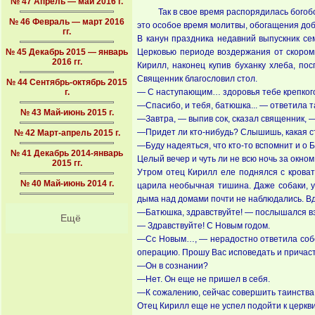
№ 47 Апрель — май 2016 г.
Так в свое время распорядилась богоб
№ 46 Февраль — март 2016
это особое время молитвы, обогащения до
гг.
В канун праздника недавний выпускник се
№ 45 Декабрь 2015 — январь
Церковью периоде воздержания от скоромн
2016 гг.
Кирилл, наконец купив буханку хлеба, по
Священник благословил стол.
№ 44 Сентябрь-октябрь 2015
г.
— С наступающим… здоровья тебе крепкого!
—Спасибо, и тебя, батюшка... — ответила т
№ 43 Май-июнь 2015 г.
—Завтра, — выпив сок, сказал священник, —
—Придет ли кто-нибудь? Слышишь, какая с
№ 42 Март-апрель 2015 г.
—Буду надеяться, что кто-то вспомнит и о 
№ 41 Декабрь 2014-январь
Целый вечер и чуть ли не всю ночь за окно
2015 гг.
Утром отец Кирилл еле поднялся с кроват
№ 40 Май-июнь 2014 г.
царила необычная тишина. Даже собаки, у
дыма над домами почти не наблюдались. Вдр
—Батюшка, здравствуйте! — послышался вз
Ещё
— Здравствуйте! С Новым годом.
—Сс Новым…, — нерадостно ответила собес
операцию. Прошу Вас исповедать и причаст
—Он в сознании?
—Нет. Он еще не пришел в себя.
—К сожалению, сейчас совершить таинства 
Отец Кирилл еще не успел подойти к церкви