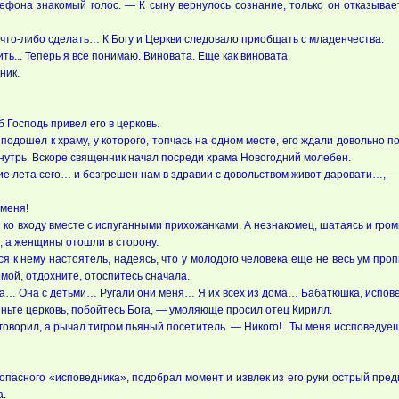
ефона знакомый голос. — К сыну вернулось сознание, только он отказывае
 что-либо сделать… К Богу и Церкви следовало приобщать с младенчества.
ть... Теперь я все понимаю. Виновата. Еще как виновата.
ник.
 Господь привел его в церковь.
 подошел к храму, у которого, топчась на одном месте, его ждали довольно
нутрь. Вскоре священник начал посреди храма Новогодний молебен.
ие лета сего… и безгрешен нам в здравии с довольством живот даровати…, 
меня!
ко входу вместе с испуганными прихожанками. А незнакомец, шатаясь и гро
, а женщины отошли в сторону.
я к нему настоятель, надеясь, что у молодого человека еще не весь ум проп
мой, отдохните, отоспитесь сначала.
а… Она с детьми… Ругали они меня… Я их всех из дома… Бабатюшка, испо
иньте церковь, побойтесь Бога, — умоляюще просил отец Кирилл.
 говорил, а рычал тигром пьяный посетитель. — Никого!.. Ты меня иссповедуе
опасного «исповедника», подобрал момент и извлек из его руки острый пред
а.