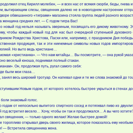
одолжил отец Кирилл молебен, — и всех нас от всякия скорби, беды, гнева 
им, вытирающим слезы, священник далеко не в новогоднем настроении отпр
воре обвешанного «тиграми» магазина стояла группа людей разного возраста.
 женщина средних лет. — С годом тигра Вас!
 новый год нельзя называть звериным, посвящать его дикому животному. Эт
ому, чтобы каждый новый год для нас был очередной ступенькой духовного 
ником Рождества Христова, Пасхи или, например, с праздником Дня победы
ачественная продукция, так и эти никчемные символы новых годов импортиро
ологией. Но выто ведь христиане…
омая «христианка». — Что нам китайцы… Вы посмотрите, — она рукой указал
ерно веселый юноша, поднимая полный стакан.
анам». Он, продолжая путь, ругал самого себя:
 где были мои глаза…
, занял весь широкий тротуар. Он напевал одни и те же слова знакомой до т
ступившим Новым годом, от которого хотелось быстрее укрыться в стенах дом
 боли знакомый голос.
о годам от непосильно выпитого спиртного сосед и потягивал пиво из двухл
 год встретил весело… Хочу, чтобы он так и продолжался… А вы чего хотите?
зал священник, — только одного желаю! Желаю быстрее домой!
же торопливо открывал дверь своего жилища, которое показалось ему необык
я! — Встретила священника жена.