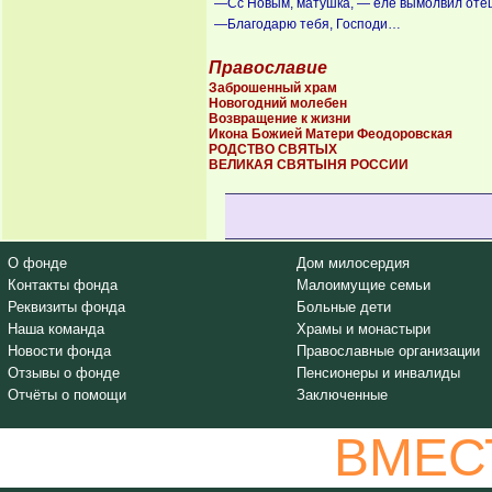
—Сс Новым, матушка, — еле вымолвил отец 
—Благодарю тебя, Господи…
Православие
Заброшенный храм
Новогодний молебен
Возвращение к жизни
Икона Божией Матери Феодоровская
РОДСТВО СВЯТЫХ
ВЕЛИКАЯ СВЯТЫНЯ РОССИИ
О фонде
Дом милосердия
Контакты фонда
Малоимущие семьи
Реквизиты фонда
Больные дети
Наша команда
Храмы и монастыри
Новости фонда
Православные организации
Отзывы о фонде
Пенсионеры и инвалиды
Отчёты о помощи
Заключенные
ВМЕС