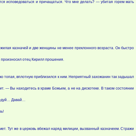
тся исповедоваться и причащаться. Что мне делать? — убитая горем мать
 пожилая казначей и две женщины не менее преклонного возраста. Он быстро
— произносил отец Кирилл прошения.
мко топая, вплотную приблизился к ним. Неприятный захожанин так задышал
ит. — Вы находитесь в храме Божьем, а не на дискотеке. В таком состоянии
ведуй… Давай…
шь!
мет. Тут же в церковь вбежал наряд милиции, вызванный казначеем. Стражи