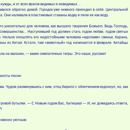
и нужды, и от всех врагов видимых и невидимых…
авился обратно домой. Городок уже немного приходил в себя. Центральной
 Они наливали в пластиковые стаканы водку и пили ее как воду.
о унизительно для человека, как высшего творения Божьего. Ведь Господь,
совершенства... Наступивший год должен стать годом любви, годом святых
. Нельзя опошлять его недостойными человека «идолами» свиньи, барана,
ваны из Китая. Кстати, там «животный» год начинается в феврале. Китайцы
а на магазин, — какие симпатичные тигры. Это наши, русские!
ошноты песни:
а. Чудом разминувшись с ним, отец Кирилл с облегчением вздохнул, но, как
итровой бутылки. — С Новым годом Вас, батюшка! — И, не дожидаясь ответа,
!
новенно уютным.