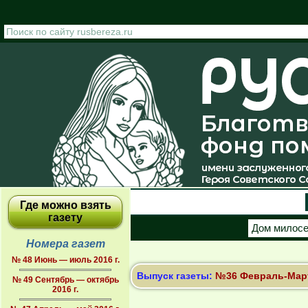
Перейти к основному содержанию
Где можно взять
газету
Дом милос
Номера газет
№ 48 Июнь — июль 2016 г.
Выпуск газеты:
№36 Февраль-Март 
№ 49 Сентябрь — октябрь
2016 г.