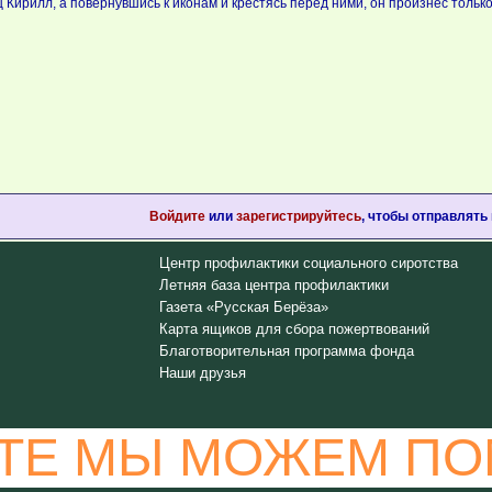
Кирилл, а повернувшись к иконам и крестясь перед ними, он произнес тольк
Войдите
или
зарегистрируйтесь
, чтобы отправлять
Центр профилактики социального сиротства
Летняя база центра профилактики
Газета «Русская Берёза»
Карта ящиков для сбора пожертвований
Благотворительная программа фонда
Наши друзья
ТЕ МЫ МОЖЕМ ПО