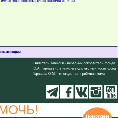
о ему до конца понятные слова знакомой молитвы:
 комментарии
Святитель Алексий - небесный покровитель фонда
Ю.А. Гарнаев - лётчик-легенда, его имя носит фонд
Гарнаева О.М. - многодетная приёмная мама
МОЧЬ!