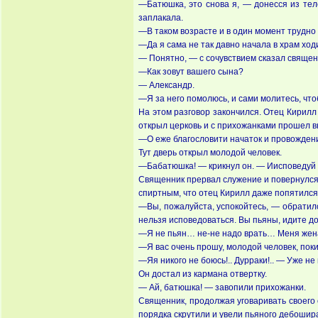
—Батюшка, это снова я, — донесся из тел
заплакала.
—В таком возрасте и в один момент трудно
—Да я сама не так давно начала в храм ходи
— Понятно, — с сочувствием сказал священ
—Как зовут вашего сына?
— Александр.
—Я за него помолюсь, и сами молитесь, чтоб
На этом разговор закончился. Отец Кирилл
открыл церковь и с прихожанками прошел в
—О еже благословити начаток и провожден
Тут дверь открыл молодой человек.
—Бабатюшка! — крикнул он. — Иисповедуй 
Священник прервал служение и повернулся 
спиртным, что отец Кирилл даже попятился
—Вы, пожалуйста, успокойтесь, — обратилс
нельзя исповедоваться. Вы пьяны, идите до
—Я не пьян… не-не надо врать… Меня жен
—Я вас очень прошу, молодой человек, пок
—Яя никого не боюсь!.. Дурраки!.. — Уже не
Он достал из кармана отвертку.
— Ай, батюшка! — завопили прихожанки.
Священник, продолжая уговаривать своего 
порядка скрутили и увели пьяного дебошир