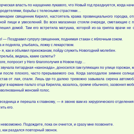
орческая власть по наущению лукавого, что Новый год празднуется, когда на
бродетелями, борьбы с телесными страстями…
минарии священник Кирилл, настоятель храма провинциального городка, от
ой пищи и увеселений. Во всех магазинах стояли очереди, сметающие с при
спешил домой. Там его встретила матушка, которой из-за гриппа врачи не
 — Поздравил супругу священник, поднимая стакан с яблочным соком.
а и подняла, улыбаясь, ложку с лекарством.
 я, как и объявил прихожанам, пойду служить Новогодний молебен.
трельба, видишь, какие салюты?
Боге, попросит у Него благополучия в Новом году…
м звучала питардная «канонада», доносился гам гуляющих по улице горожан, 
и после плохого, часто прерываемого сна. Когда запоздалое зимнее солнц
став от лая, спали. Лишь где-то далеко тревожно завывала сирена автом
уг в кармане пальто отца Кирилла, казалось, громче обычного, зазвонил мо
волнованный женский голос.
едница и перешла к главному, — я звоню вам из хирургического отделения
ить его.
невозможно. Подождите, пока он очнется, и сразу мне позвоните.
, как раздался повторный звонок.