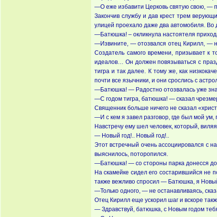
—О еже избавити Церковь святую свою, — пр
Закончив службу и дав крест трем верующ
улицей проехало даже два автомобиля. Во д
—Батюшка! – окликнула настоятеля прихода
—Извините, — отозвался отец Кирилл, — но
Создатель самого времени, призывает к т
идеалов… Он должен повязываться с празд
тигра и так далее. К тому же, как низкок
почти все язычники, и они срослись с астр
—Батюшка! — Радостно отозвалась уже знак
—С годом тигра, батюшка! — сказал чрезм
Священник больше ничего не сказал «христи
—И с кем я завел разговор, где был мой ум,
Навстречу ему шел человек, который, виляя
— Новый год!.. Новый год!..
Этот встречный очень ассоциировался с на
выяснилось, поторопился.
—Батюшка! — со стороны парка донесся до
На скамейке сидел его состарившийся не п
также вежливо спросил — Батюшка, я Новый
—Только одного, — не останавливаясь, ска
Отец Кирилл еще ускорил шаг и вскоре так
— Здравствуй, батюшка, с Новым годом теб