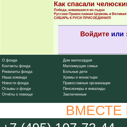
Как спасали челюски
Победа, ковавшаяся во льдах
Русская Православная Церковь и Великая
СИБИРЬ К РУСИ ПРИСОЕДИНИЛ!
Войдите
или
О фонде
Дом милосердия
Контакты фонда
Малоимущие семьи
Реквизиты фонда
Больные дети
Наша команда
Храмы и монастыри
Новости фонда
Православные организации
Отзывы о фонде
Пенсионеры и инвалиды
Отчёты о помощи
Заключенные
ВМЕСТЕ