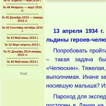
№ 47 Апрель — май 2016 г.
№ 46 Февраль — март 2016
гг.
№ 45 Декабрь 2015 — январь
2016 гг.
№ 44 Сентябрь-октябрь 2015
13 апреля 1934 г
г.
№ 43 Май-июнь 2015 г.
льдины героев-челюс
№ 42 Март-апрель 2015 г.
Попробовать пройт
№ 41 Декабрь 2014-январь
2015 гг.
– такая задача бы
№ 40 Май-июнь 2014 г.
«Челюскин». Тяжелая,
Ещё
выполнимая. Иначе за
носившую малыша? Их 
Пароход для экспед
построен в Дании на