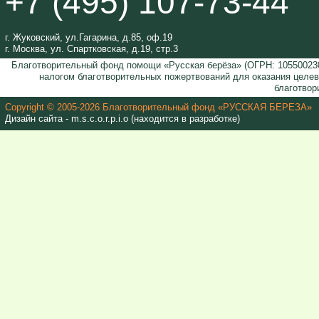
+7 (495) 107-73-44
г. Жуковский, ул.Гагарина, д.85, оф.19
г. Москва, ул. Спартковская, д.19, стр.3
Благотворительный фонд помощи «Русская берёза» (ОГРН: 105500230
налогом благотворительных пожертвований для оказания целе
благотвор
Copyright © 2005-2026 Благотворительный фонд «РУССКАЯ БЕРЕЗА»
Дизайн сайта - m.s.c.o.r.p.i.o (находится в разработке)