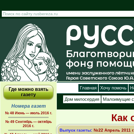
Перейти к основному содержанию
Главная
Хочу помочь
Н
Где можно взять
газету
Дом милосердия
Малоимущие с
Номера газет
№ 48 Июнь — июль 2016 г.
Как 
№ 49 Сентябрь — октябрь
2016 г.
Выпуск газеты:
№22 Апрель 2011 г