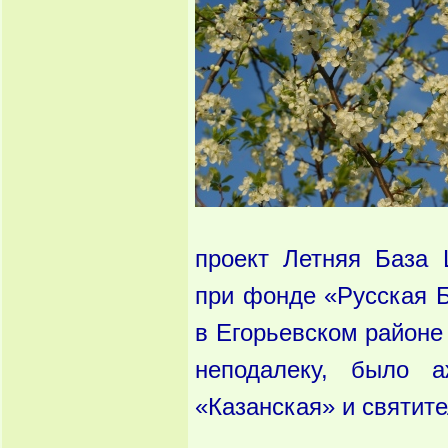
проект Летняя База 
при фонде «Русская Б
в Егорьевском районе 
неподалеку, было
«Казанская» и святит