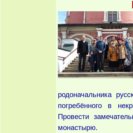
родоначальника русс
погребённого в некр
Провести замечател
монастырю.