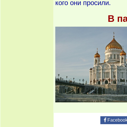
кого они просили.
В п
Faceboo