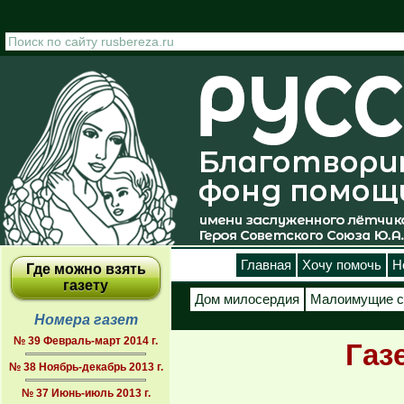
Перейти к основному содержанию
Главная
Хочу помочь
Н
Где можно взять
газету
Дом милосердия
Малоимущие с
Номера газет
№ 39 Февраль-март 2014 г.
Газ
№ 38 Ноябрь-декабрь 2013 г.
№ 37 Июнь-июль 2013 г.