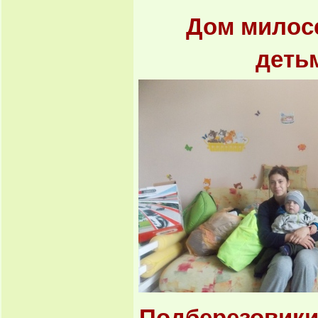
Дом милос
деть
Подберезовики