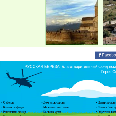
Facebo
РУССКАЯ БЕРЁЗА. Благотворительный фонд помощ
Героя С
• О фонде
• Дом милосердия
• Центр профил
• Контакты фонда
• Малоимущие семьи
• Летняя база 
• Реквизиты фонда
• Больные дети
• Обучение ко