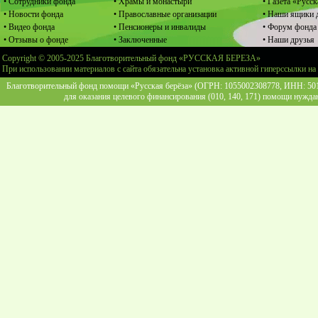
• Сотрудники фонда
• Храмы и монастыри
• Газета «Русск
• Новости фонда
• Православные организации
• Наши ящики 
• Видео фонда
• Пенсионеры и инвалиды
• Форум фонда
• Отзывы о фонде
• Заключенные
• Наши друзья
Copyright © 2005-2025 Благотворительный фонд «РУССКАЯ БЕРЕЗА»
При использовании материалов с сайта обязательна установка активной гиперссылки на
Благотворительный фонд помощи «Русская берёза» (ОГРН: 1055002308778, ИНН: 5013
для оказания целевого финансирования (010, 140, 171) помощи нужда