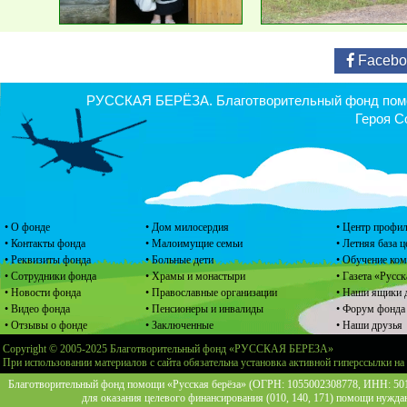
Facebo
РУССКАЯ БЕРЁЗА. Благотворительный фонд помощ
Героя С
• О фонде
• Дом милосердия
• Центр профил
• Контакты фонда
• Малоимущие семьи
• Летняя база 
• Реквизиты фонда
• Больные дети
• Обучение ко
• Сотрудники фонда
• Храмы и монастыри
• Газета «Русск
• Новости фонда
• Православные организации
• Наши ящики 
• Видео фонда
• Пенсионеры и инвалиды
• Форум фонда
• Отзывы о фонде
• Заключенные
• Наши друзья
Copyright © 2005-2025 Благотворительный фонд «РУССКАЯ БЕРЕЗА»
При использовании материалов с сайта обязательна установка активной гиперссылки на
Благотворительный фонд помощи «Русская берёза» (ОГРН: 1055002308778, ИНН: 5013
для оказания целевого финансирования (010, 140, 171) помощи нужда