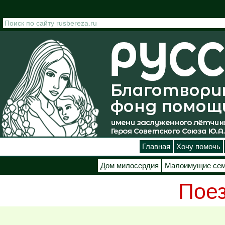
Перейти к основному содержанию
Главная
Хочу помочь
Дом милосердия
Малоимущие се
Пое