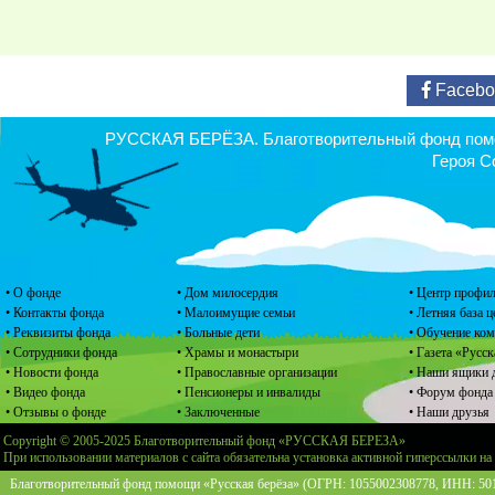
Facebo
РУССКАЯ БЕРЁЗА. Благотворительный фонд помощ
Героя С
• О фонде
• Дом милосердия
• Центр профил
• Контакты фонда
• Малоимущие семьи
• Летняя база 
• Реквизиты фонда
• Больные дети
• Обучение ко
• Сотрудники фонда
• Храмы и монастыри
• Газета «Русск
• Новости фонда
• Православные организации
• Наши ящики 
• Видео фонда
• Пенсионеры и инвалиды
• Форум фонда
• Отзывы о фонде
• Заключенные
• Наши друзья
Copyright © 2005-2025 Благотворительный фонд «РУССКАЯ БЕРЕЗА»
При использовании материалов с сайта обязательна установка активной гиперссылки на
Благотворительный фонд помощи «Русская берёза» (ОГРН: 1055002308778, ИНН: 5013